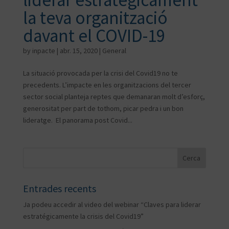
liderar estratègicament
la teva organització
davant el COVID-19
by
inpacte
|
abr. 15, 2020
|
General
La situació provocada per la crisi del Covid19 no te
precedents. L’impacte en les organitzacions del tercer
sector social planteja reptes que demanaran molt d’esforç,
generositat per part de tothom, picar pedra i un bon
lideratge. El panorama post Covid...
Entrades recents
Ja podeu accedir al video del webinar “Claves para liderar
estratégicamente la crisis del Covid19”