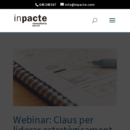
649 248 567
info@inpacte.com
Webinar: Claus per