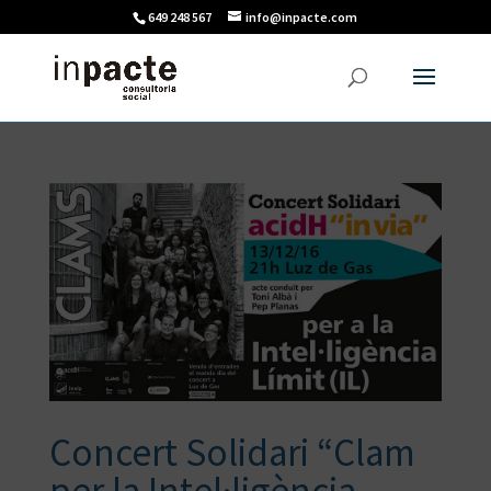
649 248 567
info@inpacte.com
Concert Solidari “Clam