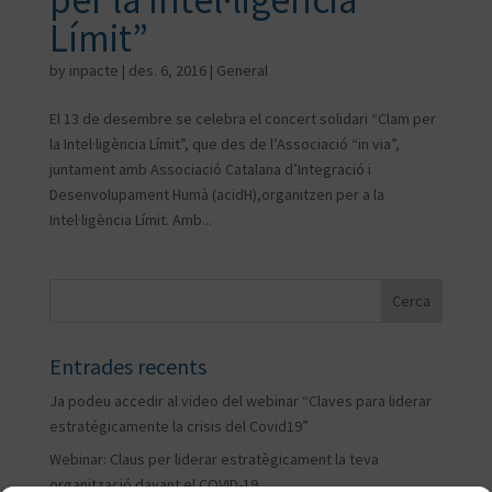
per la Intel·ligència
Límit”
by
inpacte
|
des. 6, 2016
|
General
El 13 de desembre se celebra el concert solidari “Clam per
la Intel·ligència Límit”, que des de l’Associació “in via”,
juntament amb Associació Catalana d’Integració i
Desenvolupament Humà (acidH),organitzen per a la
Intel·ligència Límit. Amb...
Entrades recents
Ja podeu accedir al video del webinar “Claves para liderar
estratégicamente la crisis del Covid19”
Webinar: Claus per liderar estratègicament la teva
organització davant el COVID-19