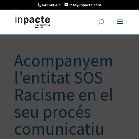
649 248 567
info@inpacte.com
Acompanyem
l’entitat SOS
Racisme en el
seu procés
comunicatiu