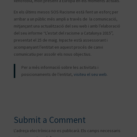
xenofòbia, molt present a Europa en els moments actuals.
En els últims mesos SOS Racisme està fent un esforç per
arribar a un públic més ampli a través de la comunicació,
mitjançant una actualització del seu web i amb l’elaboració
del seu informe “L’estat del racisme a Catalunya 2015”,
presentat el 25 de maig. Inpacte està assessorant i
acompanyant l’entitat en aquest procés de canvi
comunicatiu per assolir els nous objectius.
Per a més informació sobre les activitats i
posicionaments de l’entitat,
visiteu el seu web
.
Submit a Comment
L'adreça electrònica no es publicarà.
Els camps necessaris