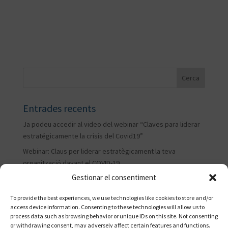
Entrades recents
Ja podeu accedir al video del webinar “Claves para liderar
estratégicamente la crisis del Covid19”
Webinar: Claus per liderar estratègicament la teva
organització davant el COVID-19
Gestionar el consentiment
Jornada sobre Aliances locals per a municipis inclusius
El model d’atenció al jovent extutelat: diagnòstic i reptes
To provide the best experiences, we use technologies like cookies to store and/or
de futur
access device information. Consenting to these technologies will allow us to
process data such as browsing behavior or unique IDs on this site. Not consenting
Guiem el procés de renovació de la Fundació Xarxa
or withdrawing consent, may adversely affect certain features and functions.