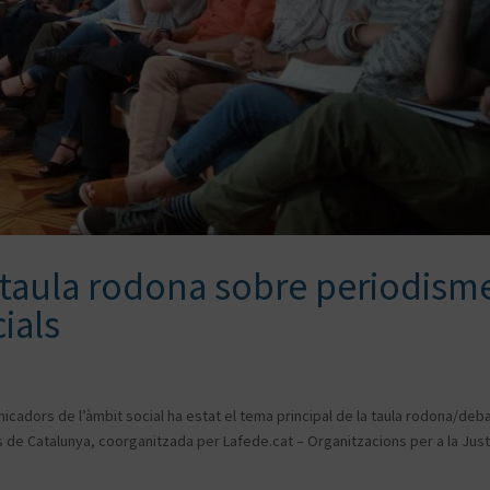
a taula rodona sobre periodism
ials
unicadors de l’àmbit social ha estat el tema principal de la taula rodona/deb
tes de Catalunya, coorganitzada per Lafede.cat – Organitzacions per a la Justí