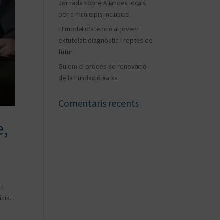
Jornada sobre Aliances locals
per a municipis inclusius
El model d’atenció al jovent
extutelat: diagnòstic i reptes de
futur
Guiem el procés de renovació
de la Fundació Xarxa
Comentaris recents
e,
at
cia...