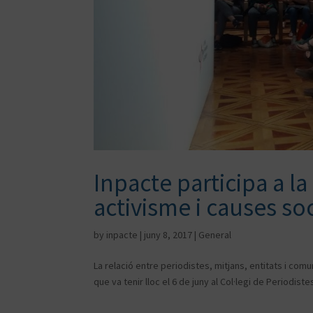
Inpacte participa a l
activisme i causes soc
by
inpacte
|
juny 8, 2017
|
General
La relació entre periodistes, mitjans, entitats i com
que va tenir lloc el 6 de juny al Col·legi de Periodis