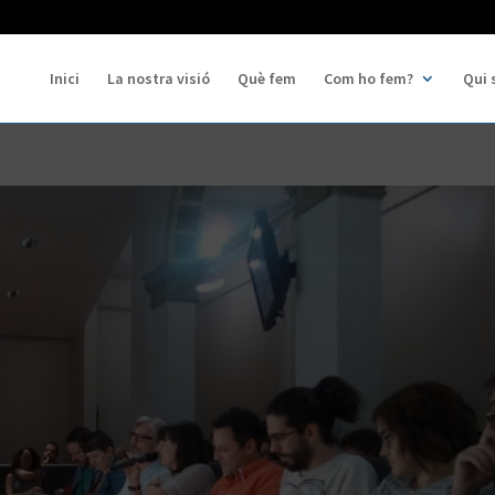
Inici
La nostra visió
Què fem
Com ho fem?
Qui 