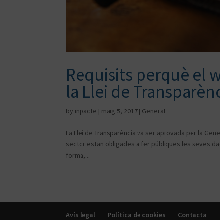
Requisits perquè el 
la Llei de Transparèn
by
inpacte
|
maig 5, 2017
|
General
La Llei de Transparència va ser aprovada per la Gener
sector estan obligades a fer públiques les seves dad
forma,...
Avís legal
Política de cookies
Contacta