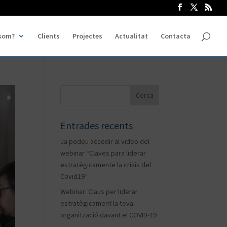
som?
Clients
Projectes
Actualitat
Contacta
Entrades recents
Ja podeu accedir al video del
webinar “Claves para liderar
estratégicamente la crisis del
Covid19”
Webinar: Claus per liderar
estratègicament la teva
organització davant el COVID-19