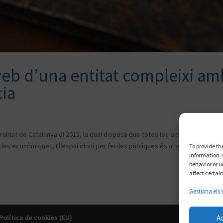
web d’una entitat compleixi am
cia
alitat de Catalunya el 2015, la qual disposa que totes les entitats dels terc
es econòmiques. I l’espai idoni per fer-les públiques és al web. D’aquesta
To provide th
information. 
behavior or u
affect certai
Gestiona els 
A
Política de cookies (EU)