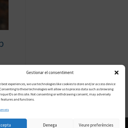
b
Gestionar el consentiment
er
e best experiences, we use technologies like cookies to store and/or access device
Consenting to these technologies will allow us to process data such as browsing
nique IDs on this site. Not consenting or withdrawing consent, may adversely
n features and functions.
serveis
ccepta
Denega
Veure preferències